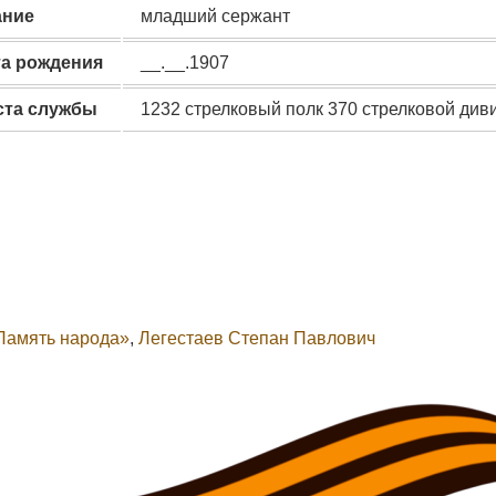
ание
младший сержант
та рождения
__.__.1907
ста службы
1232 стрелковый полк 370 стрелковой див
Память народа»
,
Легестаев Степан Павлович