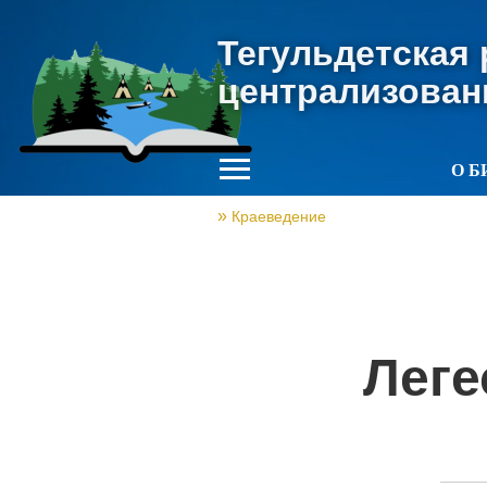
Тегульдетская
централизован
О Б
Краеведение
Леге