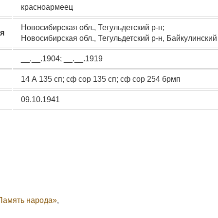
красноармеец
Новосибирская обл., Тегульдетский р-н;
я
Новосибирская обл., Тегульдетский р-н, Байкулинский 
__.__.1904; __.__.1919
14 А 135 сп; сф сор 135 сп; сф сор 254 брмп
09.10.1941
Память народа»
,