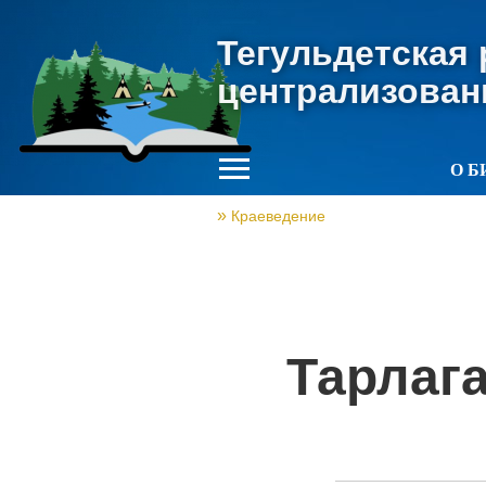
Тегульдетская
централизован
О Б
Краеведение
Тарлаг