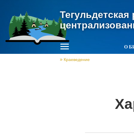
Тегульдетская
централизован
О Б
Краеведение
Ха