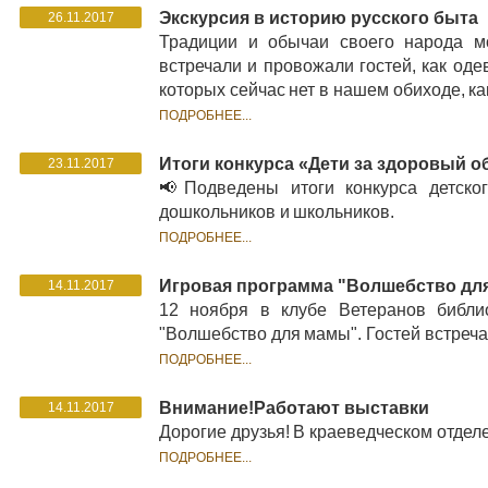
2020:
декабрь
,
ноябрь
,
октябрь
,
сентябрь
,
август
,
ию
Экскурсия в историю русского быта
26.11.2017
Традиции и обычаи своего народа мо
2019:
декабрь
,
ноябрь
,
октябрь
,
сентябрь
,
август
,
ию
встречали и провожали гостей, как оде
2018:
декабрь
,
ноябрь
,
октябрь
,
сентябрь
,
август
,
ию
которых сейчас нет в нашем обиходе, ка
2017:
НОЯБРЬ
,
октябрь
,
март
ПОДРОБНЕЕ...
Итоги конкурса «Дети за здоровый о
23.11.2017
📢Подведены итоги конкурса детско
дошкольников и школьников.
ПОДРОБНЕЕ...
Игровая программа "Волшебство дл
14.11.2017
12 ноября в клубе Ветеранов библи
"Волшебство для мамы". Гостей встреча
ПОДРОБНЕЕ...
Внимание!Работают выставки
14.11.2017
Дорогие друзья! В краеведческом отдел
ПОДРОБНЕЕ...