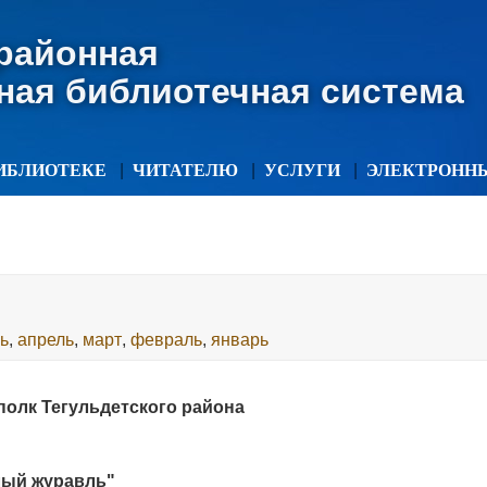
 районная
ная библиотечная система
ИБЛИОТЕКЕ
ЧИТАТЕЛЮ
УСЛУГИ
ЭЛЕКТРОНН
ь
,
апрель
,
март
,
февраль
,
январь
ябрь
,
август
,
май
,
апрель
,
март
,
февраль
,
январь
ябрь
,
июль
,
май
,
апрель
,
март
,
февраль
,
январь
олк Тегульдетского района
брь
,
сентябрь
,
август
,
июль
,
июнь
,
май
,
апрель
,
март
,
февра
ябрь
,
август
,
июль
,
июнь
,
май
,
апрель
,
март
,
февраль
,
январ
ый журавль"