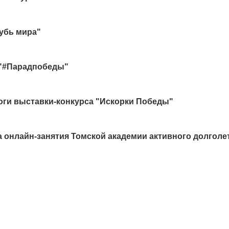
брь
,
сентябрь
,
август
,
ИЮНЬ
,
май
,
апрель
,
март
,
февраль
,
я
брь
,
сентябрь
,
август
,
июнь
,
май
,
апрель
,
март
,
февраль
убь мира"
брь
,
сентябрь
,
август
,
июль
,
июнь
,
май
,
апрель
,
март
,
февра
 "#Парадпобеды"
ги выставки-конкурса "Искорки Победы"
 онлайн-занятия Томской академии активного долголе